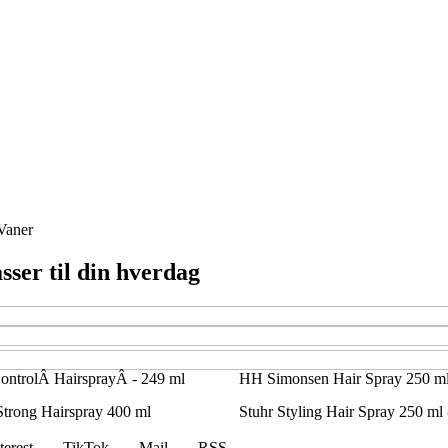
Vaner
sser til din hverdag
ControlÂ HairsprayÂ - 249 ml
HH Simonsen Hair Spray 250 m
trong Hairspray 400 ml
Stuhr Styling Hair Spray 250 ml
terest
TikTok
Mail
RSS