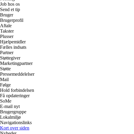
Job hos os
Send et tip
Bruger
Brugerprofil
Aftale
Takster
Plusser
Hjælpemidler
Fælles indsats
Partner
Støttegiver
Marketingpartner
Støtte
Pressemeddelelser
Mail
Følge
Hold forbindelsen
Få opdateringer
SoMe
E-mail nyt
Brugergruppe
Lokalmiljø
Navigationslinks
Kort over siden
Nyheder