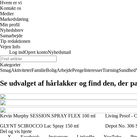
Hvem er vi
Kontakt os
Medier
Markedsføring
Min profil
Nyhedsbrev
Samarbejde
Tip redaktionen
Vejen Info
Log ind
Opret konto
Nyhedsmail
Kategorier
Smag
Aktiviteter
Familie
Bolig
Arbejde
Penge
Interesser
Træning
Sundhed
Se udvalget af hårlakker og find den, der pa
Kevin Murphy SESSION.SPRAY FLEX 100 ml
Living Proof - 
GLYNT SCIROCCO Lac Spray 150 ml
Depot No. 306 S
Del og vis hjerte
X
Facebook
Instagram
LinkedIn
YouTube
Pin