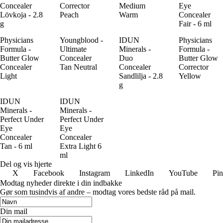
Concealer
Corrector
Medium
Eye
Lövkoja - 2.8
Peach
Warm
Concealer
g
Fair - 6 ml
Physicians
Youngblood -
IDUN
Physicians
Formula -
Ultimate
Minerals -
Formula -
Butter Glow
Concealer
Duo
Butter Glow
Concealer
Tan Neutral
Concealer
Corrector
Light
Sandlilja - 2.8
Yellow
g
IDUN
IDUN
Minerals -
Minerals -
Perfect Under
Perfect Under
Eye
Eye
Concealer
Concealer
Tan - 6 ml
Extra Light 6
ml
Del og vis hjerte
X
Facebook
Instagram
LinkedIn
YouTube
Pin
Modtag nyheder direkte i din indbakke
Gør som tusindvis af andre – modtag vores bedste råd på mail.
Din mail