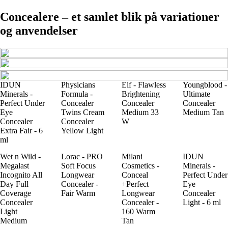
Concealere – et samlet blik på variationer
og anvendelser
IDUN
Physicians
Elf - Flawless
Youngblood -
Minerals -
Formula -
Brightening
Ultimate
Perfect Under
Concealer
Concealer
Concealer
Eye
Twins Cream
Medium 33
Medium Tan
Concealer
Concealer
W
Extra Fair - 6
Yellow Light
ml
Wet n Wild -
Lorac - PRO
Milani
IDUN
Megalast
Soft Focus
Cosmetics -
Minerals -
Incognito All
Longwear
Conceal
Perfect Under
Day Full
Concealer -
+Perfect
Eye
Coverage
Fair Warm
Longwear
Concealer
Concealer
Concealer -
Light - 6 ml
Light
160 Warm
Medium
Tan