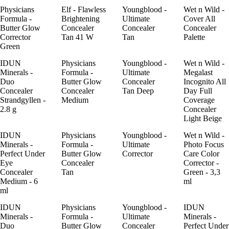
Physicians
Elf - Flawless
Youngblood -
Wet n Wild -
Formula -
Brightening
Ultimate
Cover All
Butter Glow
Concealer
Concealer
Concealer
Corrector
Tan 41 W
Tan
Palette
Green
IDUN
Physicians
Youngblood -
Wet n Wild -
Minerals -
Formula -
Ultimate
Megalast
Duo
Butter Glow
Concealer
Incognito All
Concealer
Concealer
Tan Deep
Day Full
Strandgyllen -
Medium
Coverage
2.8 g
Concealer
Light Beige
IDUN
Physicians
Youngblood -
Wet n Wild -
Minerals -
Formula -
Ultimate
Photo Focus
Perfect Under
Butter Glow
Corrector
Care Color
Eye
Concealer
Corrector -
Concealer
Tan
Green - 3,3
Medium - 6
ml
ml
IDUN
Physicians
Youngblood -
IDUN
Minerals -
Formula -
Ultimate
Minerals -
Duo
Butter Glow
Concealer
Perfect Under