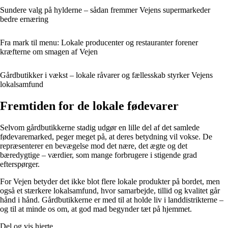
Sundere valg på hylderne – sådan fremmer Vejens supermarkeder
bedre ernæring
Fra mark til menu: Lokale producenter og restauranter forener
kræfterne om smagen af Vejen
Gårdbutikker i vækst – lokale råvarer og fællesskab styrker Vejens
lokalsamfund
Fremtiden for de lokale fødevarer
Selvom gårdbutikkerne stadig udgør en lille del af det samlede
fødevaremarked, peger meget på, at deres betydning vil vokse. De
repræsenterer en bevægelse mod det nære, det ægte og det
bæredygtige – værdier, som mange forbrugere i stigende grad
efterspørger.
For Vejen betyder det ikke blot flere lokale produkter på bordet, men
også et stærkere lokalsamfund, hvor samarbejde, tillid og kvalitet går
hånd i hånd. Gårdbutikkerne er med til at holde liv i landdistrikterne –
og til at minde os om, at god mad begynder tæt på hjemmet.
Del og vis hjerte