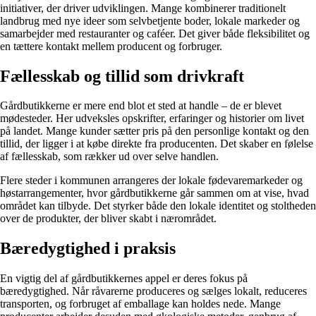
initiativer, der driver udviklingen. Mange kombinerer traditionelt
landbrug med nye ideer som selvbetjente boder, lokale markeder og
samarbejder med restauranter og caféer. Det giver både fleksibilitet og
en tættere kontakt mellem producent og forbruger.
Fællesskab og tillid som drivkraft
Gårdbutikkerne er mere end blot et sted at handle – de er blevet
mødesteder. Her udveksles opskrifter, erfaringer og historier om livet
på landet. Mange kunder sætter pris på den personlige kontakt og den
tillid, der ligger i at købe direkte fra producenten. Det skaber en følelse
af fællesskab, som rækker ud over selve handlen.
Flere steder i kommunen arrangeres der lokale fødevaremarkeder og
høstarrangementer, hvor gårdbutikkerne går sammen om at vise, hvad
området kan tilbyde. Det styrker både den lokale identitet og stoltheden
over de produkter, der bliver skabt i nærområdet.
Bæredygtighed i praksis
En vigtig del af gårdbutikkernes appel er deres fokus på
bæredygtighed. Når råvarerne produceres og sælges lokalt, reduceres
transporten, og forbruget af emballage kan holdes nede. Mange