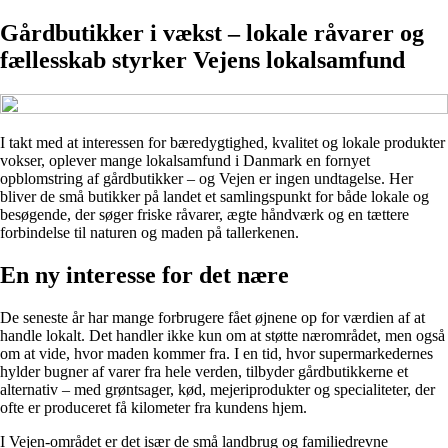
Gårdbutikker i vækst – lokale råvarer og
fællesskab styrker Vejens lokalsamfund
I takt med at interessen for bæredygtighed, kvalitet og lokale produkter
vokser, oplever mange lokalsamfund i Danmark en fornyet
opblomstring af gårdbutikker – og Vejen er ingen undtagelse. Her
bliver de små butikker på landet et samlingspunkt for både lokale og
besøgende, der søger friske råvarer, ægte håndværk og en tættere
forbindelse til naturen og maden på tallerkenen.
En ny interesse for det nære
De seneste år har mange forbrugere fået øjnene op for værdien af at
handle lokalt. Det handler ikke kun om at støtte nærområdet, men også
om at vide, hvor maden kommer fra. I en tid, hvor supermarkedernes
hylder bugner af varer fra hele verden, tilbyder gårdbutikkerne et
alternativ – med grøntsager, kød, mejeriprodukter og specialiteter, der
ofte er produceret få kilometer fra kundens hjem.
I Vejen-området er det især de små landbrug og familiedrevne