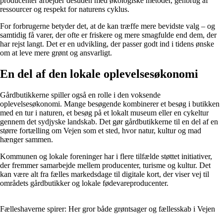
producenter arbejder desuden med økologiske metoder, genbrug af
ressourcer og respekt for naturens cyklus.
For forbrugerne betyder det, at de kan træffe mere bevidste valg – og
samtidig få varer, der ofte er friskere og mere smagfulde end dem, der
har rejst langt. Det er en udvikling, der passer godt ind i tidens ønske
om at leve mere grønt og ansvarligt.
En del af den lokale oplevelsesøkonomi
Gårdbutikkerne spiller også en rolle i den voksende
oplevelsesøkonomi. Mange besøgende kombinerer et besøg i butikken
med en tur i naturen, et besøg på et lokalt museum eller en cykeltur
gennem det sydjyske landskab. Det gør gårdbutikkerne til en del af en
større fortælling om Vejen som et sted, hvor natur, kultur og mad
hænger sammen.
Kommunen og lokale foreninger har i flere tilfælde støttet initiativer,
der fremmer samarbejde mellem producenter, turisme og kultur. Det
kan være alt fra fælles markedsdage til digitale kort, der viser vej til
områdets gårdbutikker og lokale fødevareproducenter.
Fælleshaverne spirer: Her gror både grøntsager og fællesskab i Vejen