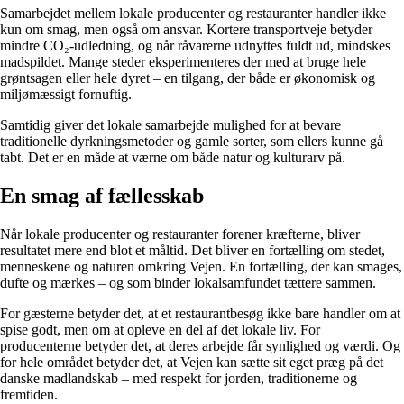
Samarbejdet mellem lokale producenter og restauranter handler ikke
kun om smag, men også om ansvar. Kortere transportveje betyder
mindre CO₂-udledning, og når råvarerne udnyttes fuldt ud, mindskes
madspildet. Mange steder eksperimenteres der med at bruge hele
grøntsagen eller hele dyret – en tilgang, der både er økonomisk og
miljømæssigt fornuftig.
Samtidig giver det lokale samarbejde mulighed for at bevare
traditionelle dyrkningsmetoder og gamle sorter, som ellers kunne gå
tabt. Det er en måde at værne om både natur og kulturarv på.
En smag af fællesskab
Når lokale producenter og restauranter forener kræfterne, bliver
resultatet mere end blot et måltid. Det bliver en fortælling om stedet,
menneskene og naturen omkring Vejen. En fortælling, der kan smages,
dufte og mærkes – og som binder lokalsamfundet tættere sammen.
For gæsterne betyder det, at et restaurantbesøg ikke bare handler om at
spise godt, men om at opleve en del af det lokale liv. For
producenterne betyder det, at deres arbejde får synlighed og værdi. Og
for hele området betyder det, at Vejen kan sætte sit eget præg på det
danske madlandskab – med respekt for jorden, traditionerne og
fremtiden.