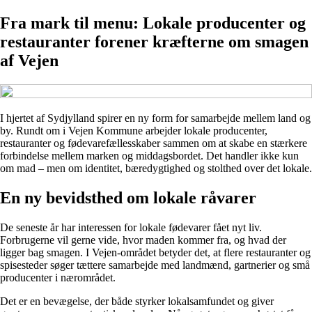
Fra mark til menu: Lokale producenter og
restauranter forener kræfterne om smagen
af Vejen
I hjertet af Sydjylland spirer en ny form for samarbejde mellem land og
by. Rundt om i Vejen Kommune arbejder lokale producenter,
restauranter og fødevarefællesskaber sammen om at skabe en stærkere
forbindelse mellem marken og middagsbordet. Det handler ikke kun
om mad – men om identitet, bæredygtighed og stolthed over det lokale.
En ny bevidsthed om lokale råvarer
De seneste år har interessen for lokale fødevarer fået nyt liv.
Forbrugerne vil gerne vide, hvor maden kommer fra, og hvad der
ligger bag smagen. I Vejen-området betyder det, at flere restauranter og
spisesteder søger tættere samarbejde med landmænd, gartnerier og små
producenter i nærområdet.
Det er en bevægelse, der både styrker lokalsamfundet og giver