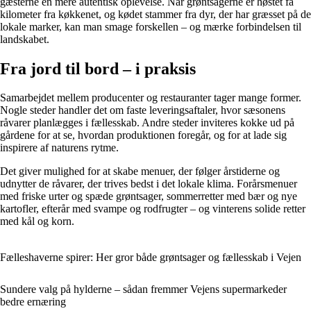
gæsterne en mere autentisk oplevelse. Når grøntsagerne er høstet få
kilometer fra køkkenet, og kødet stammer fra dyr, der har græsset på de
lokale marker, kan man smage forskellen – og mærke forbindelsen til
landskabet.
Fra jord til bord – i praksis
Samarbejdet mellem producenter og restauranter tager mange former.
Nogle steder handler det om faste leveringsaftaler, hvor sæsonens
råvarer planlægges i fællesskab. Andre steder inviteres kokke ud på
gårdene for at se, hvordan produktionen foregår, og for at lade sig
inspirere af naturens rytme.
Det giver mulighed for at skabe menuer, der følger årstiderne og
udnytter de råvarer, der trives bedst i det lokale klima. Forårsmenuer
med friske urter og spæde grøntsager, sommerretter med bær og nye
kartofler, efterår med svampe og rodfrugter – og vinterens solide retter
med kål og korn.
Fælleshaverne spirer: Her gror både grøntsager og fællesskab i Vejen
Sundere valg på hylderne – sådan fremmer Vejens supermarkeder
bedre ernæring