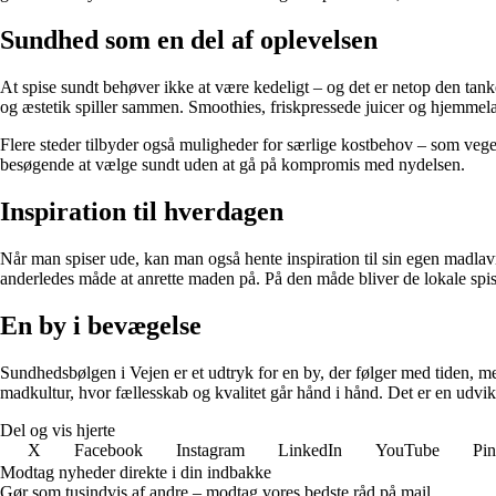
Sundhed som en del af oplevelsen
At spise sundt behøver ikke at være kedeligt – og det er netop den tan
og æstetik spiller sammen. Smoothies, friskpressede juicer og hjemmela
Flere steder tilbyder også muligheder for særlige kostbehov – som vegetar
besøgende at vælge sundt uden at gå på kompromis med nydelsen.
Inspiration til hverdagen
Når man spiser ude, kan man også hente inspiration til sin egen madlav
anderledes måde at anrette maden på. På den måde bliver de lokale spises
En by i bevægelse
Sundhedsbølgen i Vejen er et udtryk for en by, der følger med tiden, m
madkultur, hvor fællesskab og kvalitet går hånd i hånd. Det er en udvik
Del og vis hjerte
X
Facebook
Instagram
LinkedIn
YouTube
Pin
Modtag nyheder direkte i din indbakke
Gør som tusindvis af andre – modtag vores bedste råd på mail.