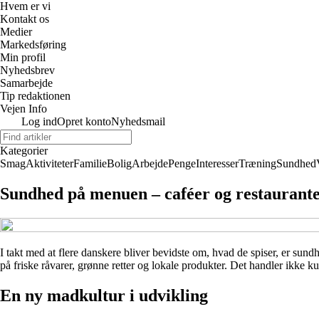
Hvem er vi
Kontakt os
Medier
Markedsføring
Min profil
Nyhedsbrev
Samarbejde
Tip redaktionen
Vejen Info
Log ind
Opret konto
Nyhedsmail
Kategorier
Smag
Aktiviteter
Familie
Bolig
Arbejde
Penge
Interesser
Træning
Sundhed
Sundhed på menuen – caféer og restauranter
I takt med at flere danskere bliver bevidste om, hvad de spiser, er su
på friske råvarer, grønne retter og lokale produkter. Det handler ikke 
En ny madkultur i udvikling