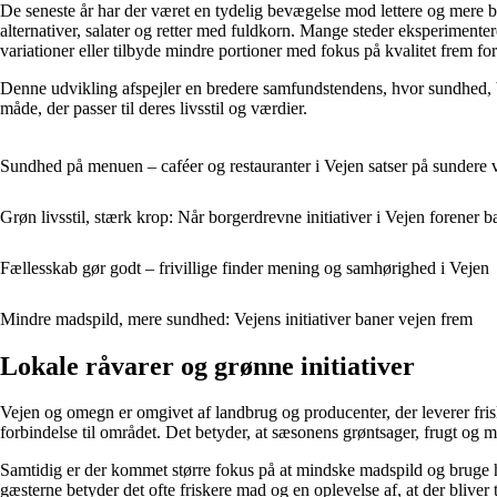
De seneste år har der været en tydelig bevægelse mod lettere og mere b
alternativer, salater og retter med fuldkorn. Mange steder eksperimen
variationer eller tilbyde mindre portioner med fokus på kvalitet frem for
Denne udvikling afspejler en bredere samfundstendens, hvor sundhed, 
måde, der passer til deres livsstil og værdier.
Sundhed på menuen – caféer og restauranter i Vejen satser på sundere 
Grøn livsstil, stærk krop: Når borgerdrevne initiativer i Vejen forene
Fællesskab gør godt – frivillige finder mening og samhørighed i Vejen
Mindre madspild, mere sundhed: Vejens initiativer baner vejen frem
Lokale råvarer og grønne initiativer
Vejen og omegn er omgivet af landbrug og producenter, der leverer friske
forbindelse til området. Det betyder, at sæsonens grøntsager, frugt og me
Samtidig er der kommet større fokus på at mindske madspild og bruge hele
gæsterne betyder det ofte friskere mad og en oplevelse af, at der blive