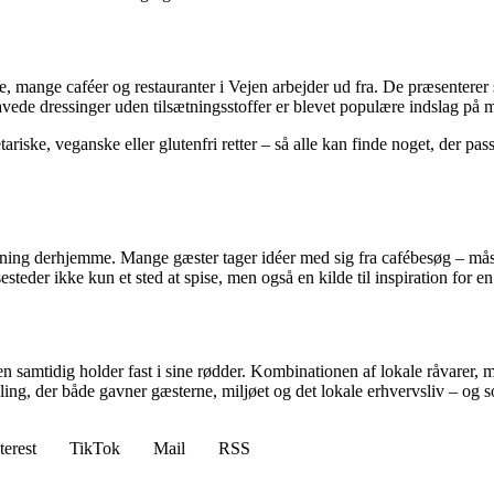
ke, mange caféer og restauranter i Vejen arbejder ud fra. De præsenter
vede dressinger uden tilsætningsstoffer er blevet populære indslag på 
iske, veganske eller glutenfri retter – så alle kan finde noget, der passe
ning derhjemme. Mange gæster tager idéer med sig fra cafébesøg – måske
teder ikke kun et sted at spise, men også en kilde til inspiration for e
en samtidig holder fast i sine rødder. Kombinationen af lokale råvarer
ling, der både gavner gæsterne, miljøet og det lokale erhvervsliv – og s
terest
TikTok
Mail
RSS