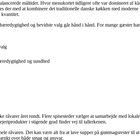
alancerede måltider. Hvor menukortet tidligere ofte var domineret af kl
teres der med at kombinere det traditionelle danske køkken med moderne
 kvantitet.
bæredygtighed og bevidste valg går hånd i hånd. For mange gæster han
valg
r bæredygtighed og sundhed
 råvarer året rundt. Flere spisesteder vælger at samarbejde med lokale le
jeriprodukter i stigende grad finder vej til tallerkenen.
 råvaren. Det kan være alt fra at lave supper på grøntsagsrester til at 
r tænkt over både smag og ansvar.