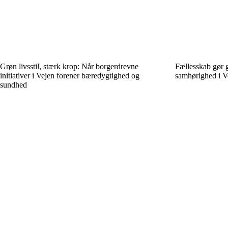
Grøn livsstil, stærk krop: Når borgerdrevne
Fællesskab gør g
initiativer i Vejen forener bæredygtighed og
samhørighed i V
sundhed