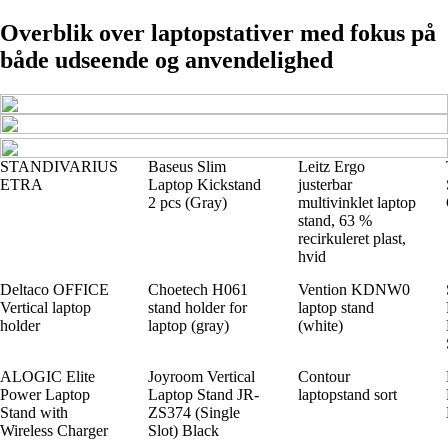
Overblik over laptopstativer med fokus på
både udseende og anvendelighed
STANDIVARIUS
Baseus Slim
Leitz Ergo
ETRA
Laptop Kickstand
justerbar
2 pcs (Gray)
multivinklet laptop
stand, 63 %
recirkuleret plast,
hvid
Deltaco OFFICE
Choetech H061
Vention KDNW0
Vertical laptop
stand holder for
laptop stand
holder
laptop (gray)
(white)
ALOGIC Elite
Joyroom Vertical
Contour
Power Laptop
Laptop Stand JR-
laptopstand sort
Stand with
ZS374 (Single
Wireless Charger
Slot) Black