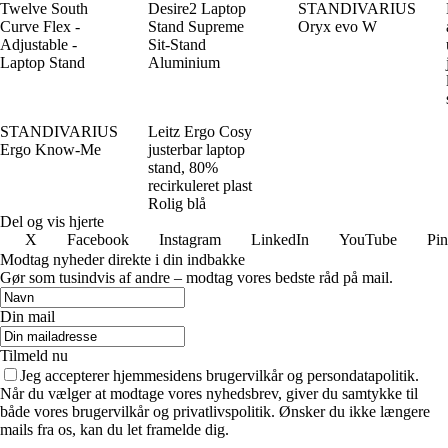
Twelve South
Desire2 Laptop
STANDIVARIUS
Curve Flex -
Stand Supreme
Oryx evo W
Adjustable -
Sit-Stand
Laptop Stand
Aluminium
STANDIVARIUS
Leitz Ergo Cosy
Ergo Know-Me
justerbar laptop
stand, 80%
recirkuleret plast
Rolig blå
Del og vis hjerte
X
Facebook
Instagram
LinkedIn
YouTube
Pin
Modtag nyheder direkte i din indbakke
Gør som tusindvis af andre – modtag vores bedste råd på mail.
Din mail
Tilmeld nu
Jeg accepterer hjemmesidens brugervilkår og persondatapolitik.
Når du vælger at modtage vores nyhedsbrev, giver du samtykke til
både vores brugervilkår og privatlivspolitik. Ønsker du ikke længere
mails fra os, kan du let framelde dig.