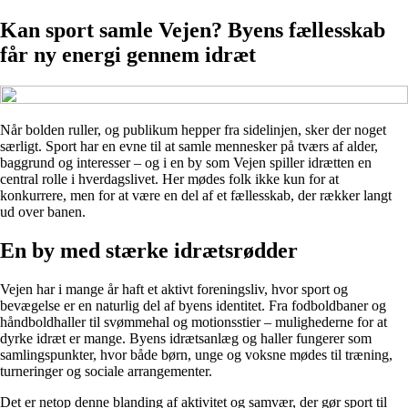
Kan sport samle Vejen? Byens fællesskab
får ny energi gennem idræt
Når bolden ruller, og publikum hepper fra sidelinjen, sker der noget
særligt. Sport har en evne til at samle mennesker på tværs af alder,
baggrund og interesser – og i en by som Vejen spiller idrætten en
central rolle i hverdagslivet. Her mødes folk ikke kun for at
konkurrere, men for at være en del af et fællesskab, der rækker langt
ud over banen.
En by med stærke idrætsrødder
Vejen har i mange år haft et aktivt foreningsliv, hvor sport og
bevægelse er en naturlig del af byens identitet. Fra fodboldbaner og
håndboldhaller til svømmehal og motionsstier – mulighederne for at
dyrke idræt er mange. Byens idrætsanlæg og haller fungerer som
samlingspunkter, hvor både børn, unge og voksne mødes til træning,
turneringer og sociale arrangementer.
Det er netop denne blanding af aktivitet og samvær, der gør sport til