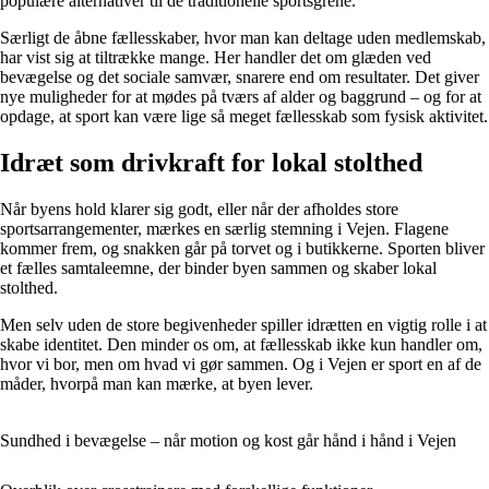
populære alternativer til de traditionelle sportsgrene.
Særligt de åbne fællesskaber, hvor man kan deltage uden medlemskab,
har vist sig at tiltrække mange. Her handler det om glæden ved
bevægelse og det sociale samvær, snarere end om resultater. Det giver
nye muligheder for at mødes på tværs af alder og baggrund – og for at
opdage, at sport kan være lige så meget fællesskab som fysisk aktivitet.
Idræt som drivkraft for lokal stolthed
Når byens hold klarer sig godt, eller når der afholdes store
sportsarrangementer, mærkes en særlig stemning i Vejen. Flagene
kommer frem, og snakken går på torvet og i butikkerne. Sporten bliver
et fælles samtaleemne, der binder byen sammen og skaber lokal
stolthed.
Men selv uden de store begivenheder spiller idrætten en vigtig rolle i at
skabe identitet. Den minder os om, at fællesskab ikke kun handler om,
hvor vi bor, men om hvad vi gør sammen. Og i Vejen er sport en af de
måder, hvorpå man kan mærke, at byen lever.
Sundhed i bevægelse – når motion og kost går hånd i hånd i Vejen