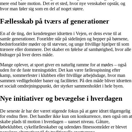
mere end bare motion. Det er et sted, hvor nye venskaber opstår, og
hvor man føler sig som en del af noget større.
Fællesskab på tværs af generationer
En af de ting, der kendetegner idrætten i Vejen, er dens evne til at
samle generationer. Forældre står på sidelinjen og hepper på børnene,
bedsteforældre møder op til stævner, og unge frivillige hjælper til som
trænere eller dommere. Det skaber en følelse af samhørighed, hvor alle
bidrager på hver deres måde.
Mange oplever, at sport giver en naturlig ramme for at mødes – også
uden for de faste træningstider. Det kan være fællesspisning efter
kamp, sommerfester i klubben eller frivillige arbejdsdage, hvor man
sammen vedligeholder baner og faciliteter. På den måde bliver idrætten
et socialt omdrejningspunkt, der styrker sammenholdet i hele byen.
Nye initiativer og bevægelse i hverdagen
De seneste år har der været stigende fokus på at gøre idræt tilgængelig
for endnu flere. Det handler ikke kun om konkurrence, men også om at
skabe plads til motion i hverdagen – uanset niveau. Gåture,
løbeklubber, cykelfællesskaber og udendørs fitnessområder er blevet