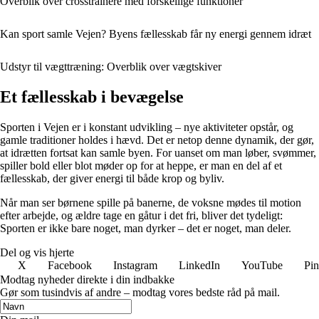
Overblik over crosstrainere med forskellige funktioner
Kan sport samle Vejen? Byens fællesskab får ny energi gennem idræt
Udstyr til vægttræning: Overblik over vægtskiver
Et fællesskab i bevægelse
Sporten i Vejen er i konstant udvikling – nye aktiviteter opstår, og
gamle traditioner holdes i hævd. Det er netop denne dynamik, der gør,
at idrætten fortsat kan samle byen. For uanset om man løber, svømmer,
spiller bold eller blot møder op for at heppe, er man en del af et
fællesskab, der giver energi til både krop og byliv.
Når man ser børnene spille på banerne, de voksne mødes til motion
efter arbejde, og ældre tage en gåtur i det fri, bliver det tydeligt:
Sporten er ikke bare noget, man dyrker – det er noget, man deler.
Del og vis hjerte
X
Facebook
Instagram
LinkedIn
YouTube
Pin
Modtag nyheder direkte i din indbakke
Gør som tusindvis af andre – modtag vores bedste råd på mail.