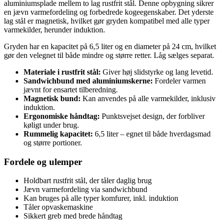
aluminiumsplade mellem to lag rustfrit stål. Denne opbygning sikrer
en jævn varmefordeling og forbedrede kogeegenskaber. Det yderste
lag stål er magnetisk, hvilket gør gryden kompatibel med alle typer
varmekilder, herunder induktion.
Gryden har en kapacitet på 6,5 liter og en diameter på 24 cm, hvilket
gør den velegnet til både mindre og større retter. Låg sælges separat.
Materiale i rustfrit stål:
Giver høj slidstyrke og lang levetid.
Sandwichbund med aluminiumskerne:
Fordeler varmen
jævnt for ensartet tilberedning.
Magnetisk bund:
Kan anvendes på alle varmekilder, inklusiv
induktion.
Ergonomiske håndtag:
Punktsvejset design, der forbliver
køligt under brug.
Rummelig kapacitet:
6,5 liter – egnet til både hverdagsmad
og større portioner.
Fordele og ulemper
Holdbart rustfrit stål, der tåler daglig brug
Jævn varmefordeling via sandwichbund
Kan bruges på alle typer komfurer, inkl. induktion
Tåler opvaskemaskine
Sikkert greb med brede håndtag