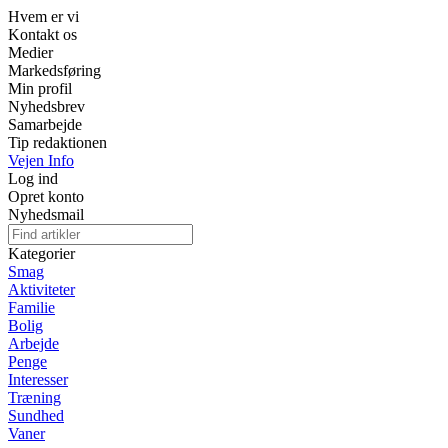
Hvem er vi
Kontakt os
Medier
Markedsføring
Min profil
Nyhedsbrev
Samarbejde
Tip redaktionen
Vejen Info
Log ind
Opret konto
Nyhedsmail
Kategorier
Smag
Aktiviteter
Familie
Bolig
Arbejde
Penge
Interesser
Træning
Sundhed
Vaner