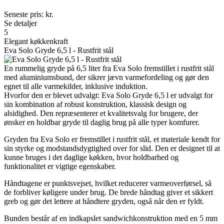
Seneste pris:
kr.
Se detaljer
5
Elegant køkkenkraft
Eva Solo Gryde 6,5 l - Rustfrit stål
En rummelig gryde på 6,5 liter fra Eva Solo fremstillet i rustfrit stål
med aluminiumsbund, der sikrer jævn varmefordeling og gør den
egnet til alle varmekilder, inklusive induktion.
Hvorfor den er blevet udvalgt: Eva Solo Gryde 6,5 l er udvalgt for
sin kombination af robust konstruktion, klassisk design og
alsidighed. Den repræsenterer et kvalitetsvalg for brugere, der
ønsker en holdbar gryde til daglig brug på alle typer komfurer.
Gryden fra Eva Solo er fremstillet i rustfrit stål, et materiale kendt for
sin styrke og modstandsdygtighed over for slid. Den er designet til at
kunne bruges i det daglige køkken, hvor holdbarhed og
funktionalitet er vigtige egenskaber.
Håndtagene er punktsvejset, hvilket reducerer varmeoverførsel, så
de forbliver køligere under brug. De brede håndtag giver et sikkert
greb og gør det lettere at håndtere gryden, også når den er fyldt.
Bunden består af en indkapslet sandwichkonstruktion med en 5 mm