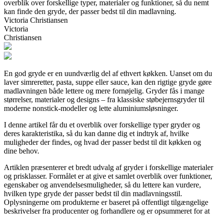
overblik over forskellige typer, materialer og funktioner, så du nemt
kan finde den gryde, der passer bedst til din madlavning.
Victoria Christiansen
Victoria
Christiansen
En god gryde er en uundværlig del af ethvert køkken. Uanset om du
laver simreretter, pasta, suppe eller sauce, kan den rigtige gryde gøre
madlavningen både lettere og mere fornøjelig. Gryder fås i mange
størrelser, materialer og designs – fra klassiske støbejernsgryder til
moderne nonstick-modeller og lette aluminiumsløsninger.
I denne artikel får du et overblik over forskellige typer gryder og
deres karakteristika, så du kan danne dig et indtryk af, hvilke
muligheder der findes, og hvad der passer bedst til dit køkken og
dine behov.
Artiklen præsenterer et bredt udvalg af gryder i forskellige materialer
og prisklasser. Formålet er at give et samlet overblik over funktioner,
egenskaber og anvendelsesmuligheder, så du lettere kan vurdere,
hvilken type gryde der passer bedst til din madlavningsstil.
Oplysningerne om produkterne er baseret på offentligt tilgængelige
beskrivelser fra producenter og forhandlere og er opsummeret for at