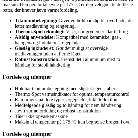
maksimal temperaturtåleevne på 175 °C er den velegnet til de fleste
retter, der kræver jævn varmefordeling.
Titaniumbelægning:
Giver en holdbar slip-let-overflade, der
letter madlavning og rengøring.
Thermo-Spot teknologi:
Viser, når gryden er klar til brug.
Alsidig anvendelse:
Kompatibel med keramiske, gas-,
halogen- og induktionskogeplader.
Glaslåg inkluderet:
Gør det muligt at overvåge
madlavningen uden at fjerne låget.
Robust konstruktion:
Fremstillet i aluminium med to
håndtag for stabil håndtering.
Fordele og ulemper
Holdbar titaniumbelægning med slip-let-egenskaber
Thermo-Spot varmeindikator for optimal temperaturkontrol
Kan bruges på flere typer kogeplader, inkl. induktion
Medfølgende glaslåg og to håndtag for nem håndtering
Jævn varmefordeling og robust konstruktion
Tåler ikke opvaskemaskine
Maksimal temperatur på 175 °C kan begrænse brugen i ovn
Fordele og ulemper