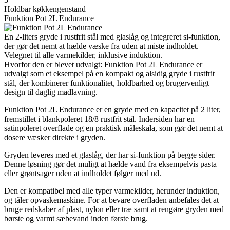
Holdbar køkkengenstand
Funktion Pot 2L Endurance
En 2-liters gryde i rustfrit stål med glaslåg og integreret si-funktion,
der gør det nemt at hælde væske fra uden at miste indholdet.
Velegnet til alle varmekilder, inklusive induktion.
Hvorfor den er blevet udvalgt: Funktion Pot 2L Endurance er
udvalgt som et eksempel på en kompakt og alsidig gryde i rustfrit
stål, der kombinerer funktionalitet, holdbarhed og brugervenligt
design til daglig madlavning.
Funktion Pot 2L Endurance er en gryde med en kapacitet på 2 liter,
fremstillet i blankpoleret 18/8 rustfrit stål. Indersiden har en
satinpoleret overflade og en praktisk måleskala, som gør det nemt at
dosere væsker direkte i gryden.
Gryden leveres med et glaslåg, der har si-funktion på begge sider.
Denne løsning gør det muligt at hælde vand fra eksempelvis pasta
eller grøntsager uden at indholdet følger med ud.
Den er kompatibel med alle typer varmekilder, herunder induktion,
og tåler opvaskemaskine. For at bevare overfladen anbefales det at
bruge redskaber af plast, nylon eller træ samt at rengøre gryden med
børste og varmt sæbevand inden første brug.