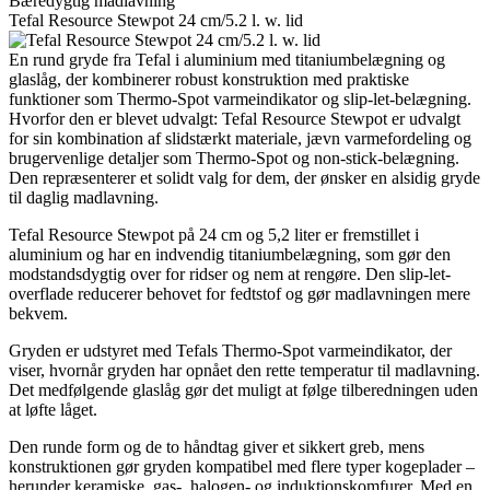
Bæredygtig madlavning
Tefal Resource Stewpot 24 cm/5.2 l. w. lid
En rund gryde fra Tefal i aluminium med titaniumbelægning og
glaslåg, der kombinerer robust konstruktion med praktiske
funktioner som Thermo-Spot varmeindikator og slip-let-belægning.
Hvorfor den er blevet udvalgt: Tefal Resource Stewpot er udvalgt
for sin kombination af slidstærkt materiale, jævn varmefordeling og
brugervenlige detaljer som Thermo-Spot og non-stick-belægning.
Den repræsenterer et solidt valg for dem, der ønsker en alsidig gryde
til daglig madlavning.
Tefal Resource Stewpot på 24 cm og 5,2 liter er fremstillet i
aluminium og har en indvendig titaniumbelægning, som gør den
modstandsdygtig over for ridser og nem at rengøre. Den slip-let-
overflade reducerer behovet for fedtstof og gør madlavningen mere
bekvem.
Gryden er udstyret med Tefals Thermo-Spot varmeindikator, der
viser, hvornår gryden har opnået den rette temperatur til madlavning.
Det medfølgende glaslåg gør det muligt at følge tilberedningen uden
at løfte låget.
Den runde form og de to håndtag giver et sikkert greb, mens
konstruktionen gør gryden kompatibel med flere typer kogeplader –
herunder keramiske, gas-, halogen- og induktionskomfurer. Med en