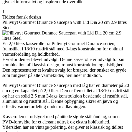
give et informativt og inspirerende overblik.
1
Tidløst fransk design
Pillivuyt Gourmet Durance Saucepan with Lid Dia 20 cm 2.9 litres
Steel
En 2,9 liters kasserolle fra Pillivuyt Gourmet Durance-serien,
fremstillet i 18/10 rustfrit stål med 3-lags konstruktion for optimal
varmefordeling og holdbarhed.
Hvorfor den er blevet udvalgt: Denne kasserolle er udvalgt for sin
kombination af klassisk design, robust konstruktion og alsidighed.
Den repræsenterer et kvalitetsvalg for brugere, der ønsker en gryde,
som fungerer på alle varmekilder, herunder induktion.
Pillivuyt Gourmet Durance Saucepan med låg har en diameter på 20
cm og en kapacitet på 2,9 liter. Den er fremstillet af 18/10 rustfrit stål
og har en solid 2,5 mm 3-lags konstruktion bestående af rustfrit stål,
aluminium og rustfrit stål. Denne opbygning sikrer en jævn og
effektiv varmefordeling under madlavningen.
Kasserollen er udstyret med pånittede støbte stålhåndtag, som er
PVD-forgyldte for et elegant udtryk og ekstra holdbarhed.
Ydersiden har en vintage-polering, der giver et klassisk og tidløst