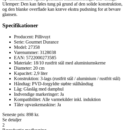
Ulemper: Den kan føles tung på grund af den solide konstruktion,
og den blanke overflade kan kræve ekstra pudsning for at bevare
glansen.
Specifikationer
Producent: Pillivuyt
Serie: Gourmet Durance
Model: 27358
Varenummer: 3128038
EAN: 5722000273585
Materiale: 18/10 rustfrit stål med aluminiumskerne
Diameter: 20 cm
Kapacitet: 2,9 liter
Konstruktion: 3-lags (rustfrit stål / aluminium / rustfrit stål)
Håndtag: PVD-forgyldte støbte stålhåndtag
Låg: Glaslåg med damphul
Indvendige markeringer: Ja
Kompatibilitet: Alle varmekilder inkl. induktion
Tåler opvaskemaskine: Ja
Seneste pris:
898
kr.
Se detaljer
2