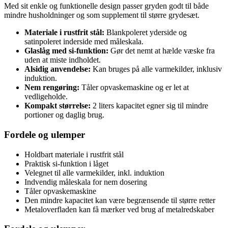
Med sit enkle og funktionelle design passer gryden godt til både
mindre husholdninger og som supplement til større grydesæt.
Materiale i rustfrit stål:
Blankpoleret yderside og
satinpoleret inderside med måleskala.
Glaslåg med si-funktion:
Gør det nemt at hælde væske fra
uden at miste indholdet.
Alsidig anvendelse:
Kan bruges på alle varmekilder, inklusiv
induktion.
Nem rengøring:
Tåler opvaskemaskine og er let at
vedligeholde.
Kompakt størrelse:
2 liters kapacitet egner sig til mindre
portioner og daglig brug.
Fordele og ulemper
Holdbart materiale i rustfrit stål
Praktisk si-funktion i låget
Velegnet til alle varmekilder, inkl. induktion
Indvendig måleskala for nem dosering
Tåler opvaskemaskine
Den mindre kapacitet kan være begrænsende til større retter
Metaloverfladen kan få mærker ved brug af metalredskaber