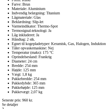
Farve: Brun
Materiale: Aluminium
Indvendig belægning: Titanium
Lågmateriale: Glas
Beklædning: Slip-let
Varmeindikator: Thermo-Spot
Termosignal-teknologi: Ja
Låg inkluderet: Ja
Håndtag: 2 stk.
Egnet til kogepladetyper: Keramisk, Gas, Halogen, Induktion
Tåler opvaskemaskine: Nej
Temperatur (maks): 175 °C
Oprindelsesland: Frankrig
Diameter: 24 cm
Bredde: 254 mm
Højde: 125 mm
Vægt: 1,8 kg
Pakkebredde: 254 mm
Pakkedybde: 365 mm
Pakkehøjde: 125 mm
Pakkevægt: 2,07 kg
Seneste pris:
960
kr.
Se detaljer
3