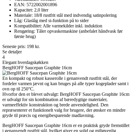
EAN: 5722002001896
Kapacitet: 2,0 liter
Materiale: 18/8 rustfrit stål med indvendig satinpolering
Låg: Glaslåg med si-funktion på to sider
Kompatibilitet: Alle varmekilder inkl. induktion
Rengøring: Tåler opvaskemaskine (anbefalet håndvask før
første brug)
Seneste pris:
198
kr.
Se detaljer
4
Elegant hverdagskøkken
BergHOFF Saucepan Graphite 16cm
En kompakt og robust kasserolle i genanvendt rustfrit stål, der
fordeler varmen jævnt og kan bruges på alle typer kogeplader samt i
ovn op til 250°C.
Hvorfor den er blevet udvalgt: BergHOFF Saucepan Graphite 16cm
er udvalgt for sin kombination af bæredygtige materialer,
varmeeffektiv konstruktion og brede anvendelighed. Den
repræsenterer et funktionelt valg for brugere, der ønsker en mindre
gryde til præcis og energibesparende madlavning.
BergHOFF Saucepan Graphite 16cm er en praktisk gryde fremstillet
i genanvendt rustfrit stål, hvilket giver en solid og miljøvenlig