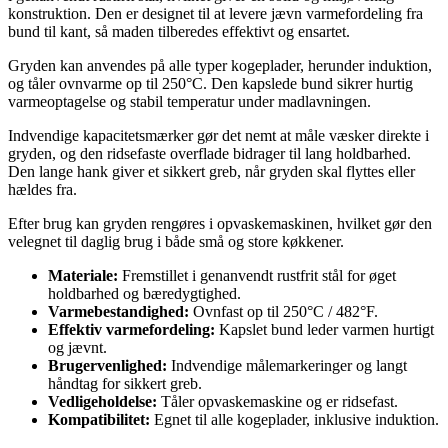
konstruktion. Den er designet til at levere jævn varmefordeling fra
bund til kant, så maden tilberedes effektivt og ensartet.
Gryden kan anvendes på alle typer kogeplader, herunder induktion,
og tåler ovnvarme op til 250°C. Den kapslede bund sikrer hurtig
varmeoptagelse og stabil temperatur under madlavningen.
Indvendige kapacitetsmærker gør det nemt at måle væsker direkte i
gryden, og den ridsefaste overflade bidrager til lang holdbarhed.
Den lange hank giver et sikkert greb, når gryden skal flyttes eller
hældes fra.
Efter brug kan gryden rengøres i opvaskemaskinen, hvilket gør den
velegnet til daglig brug i både små og store køkkener.
Materiale:
Fremstillet i genanvendt rustfrit stål for øget
holdbarhed og bæredygtighed.
Varmebestandighed:
Ovnfast op til 250°C / 482°F.
Effektiv varmefordeling:
Kapslet bund leder varmen hurtigt
og jævnt.
Brugervenlighed:
Indvendige målemarkeringer og langt
håndtag for sikkert greb.
Vedligeholdelse:
Tåler opvaskemaskine og er ridsefast.
Kompatibilitet:
Egnet til alle kogeplader, inklusive induktion.