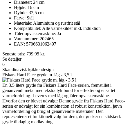
Diameter: 24 cm
Højde: 16 cm
Dybde: 32,5 cm
Farve: Stål
Materiale: Aluminium og rustfrit stål
Kompatibilitet: Alle varmekilder inkl. induktion
Tåler opvaskemaskine: Ja
Varenummer: 202465
EAN: 5706631062497
Seneste pris:
799,95
kr.
Se detaljer
6
Skandinavisk køkkendesign
Fiskars Hard Face gryde m. låg - 3,5 l
En 3,5 liters gryde fra Fiskars Hard Face-serien, fremstillet i
genanvendt metal med ekstra tyk bund for effektiv og ensartet
varmefordeling. Leveres med låg og tåler opvaskemaskine.
Hvorfor den er blevet udvalgt: Denne gryde fra Fiskars Hard Face-
serien er udvalgt for sin kombination af robust konstruktion, jævn
varmefordeling og brug af genanvendte materialer. Den
repræsenterer et funktionelt valg for dem, der ønsker en slidstærk
gryde til daglig madlavning.