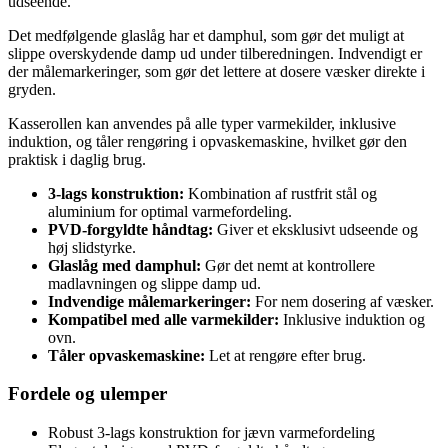
udseende.
Det medfølgende glaslåg har et damphul, som gør det muligt at
slippe overskydende damp ud under tilberedningen. Indvendigt er
der målemarkeringer, som gør det lettere at dosere væsker direkte i
gryden.
Kasserollen kan anvendes på alle typer varmekilder, inklusive
induktion, og tåler rengøring i opvaskemaskine, hvilket gør den
praktisk i daglig brug.
3-lags konstruktion:
Kombination af rustfrit stål og
aluminium for optimal varmefordeling.
PVD-forgyldte håndtag:
Giver et eksklusivt udseende og
høj slidstyrke.
Glaslåg med damphul:
Gør det nemt at kontrollere
madlavningen og slippe damp ud.
Indvendige målemarkeringer:
For nem dosering af væsker.
Kompatibel med alle varmekilder:
Inklusive induktion og
ovn.
Tåler opvaskemaskine:
Let at rengøre efter brug.
Fordele og ulemper
Robust 3-lags konstruktion for jævn varmefordeling