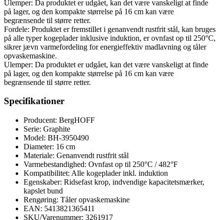
Ulemper: Da produktet er udgået, kan det være vanskeligt at finde
på lager, og den kompakte størrelse på 16 cm kan være
begrænsende til større retter.
Fordele: Produktet er fremstillet i genanvendt rustfrit stål, kan bruges
på alle typer kogeplader inklusive induktion, er ovnfast op til 250°C,
sikrer jævn varmefordeling for energieffektiv madlavning og tåler
opvaskemaskine.
Ulemper: Da produktet er udgået, kan det være vanskeligt at finde
på lager, og den kompakte størrelse på 16 cm kan være
begrænsende til større retter.
Specifikationer
Producent: BergHOFF
Serie: Graphite
Model: BH-3950490
Diameter: 16 cm
Materiale: Genanvendt rustfrit stål
Varmebestandighed: Ovnfast op til 250°C / 482°F
Kompatibilitet: Alle kogeplader inkl. induktion
Egenskaber: Ridsefast krop, indvendige kapacitetsmærker,
kapslet bund
Rengøring: Tåler opvaskemaskine
EAN: 5413821365411
SKU/Varenummer: 3261917