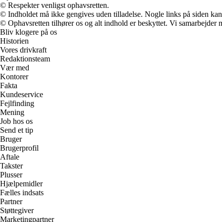
© Respekter venligst ophavsretten.
© Indholdet må ikke gengives uden tilladelse. Nogle links på siden ka
© Ophavsretten tilhører os og alt indhold er beskyttet. Vi samarbejder 
Bliv klogere på os
Historien
Vores drivkraft
Redaktionsteam
Vær med
Kontorer
Fakta
Kundeservice
Fejlfinding
Mening
Job hos os
Send et tip
Bruger
Brugerprofil
Aftale
Takster
Plusser
Hjælpemidler
Fælles indsats
Partner
Støttegiver
Marketingpartner