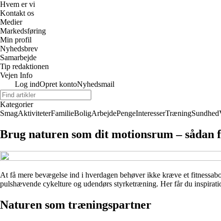
Hvem er vi
Kontakt os
Medier
Markedsføring
Min profil
Nyhedsbrev
Samarbejde
Tip redaktionen
Vejen Info
Log ind
Opret konto
Nyhedsmail
Kategorier
Smag
Aktiviteter
Familie
Bolig
Arbejde
Penge
Interesser
Træning
Sundhed
Brug naturen som dit motionsrum – sådan få
At få mere bevægelse ind i hverdagen behøver ikke kræve et fitnessabonn
pulshævende cykelture og udendørs styrketræning. Her får du inspirati
Naturen som træningspartner