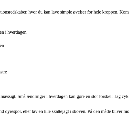
nsredskaber, hvor du kan lave simple øvelser for hele kroppen. Kombin
klen i hverdagen
men
stre
mæssigt. Små ændringer i hverdagen kan gøre en stor forskel: Tag cyklen 
find dyrespor, eller lav en lille skattejagt i skoven. På den måde bliver m