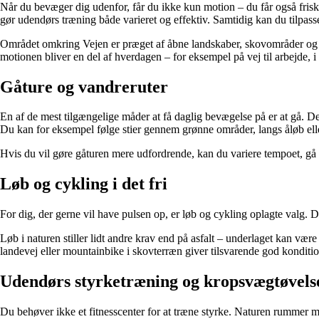
Når du bevæger dig udenfor, får du ikke kun motion – du får også frisk
gør udendørs træning både varieret og effektiv. Samtidig kan du tilpasse
Området omkring Vejen er præget af åbne landskaber, skovområder og stier,
motionen bliver en del af hverdagen – for eksempel på vej til arbejde, i 
Gåture og vandreruter
En af de mest tilgængelige måder at få daglig bevægelse på er at gå. D
Du kan for eksempel følge stier gennem grønne områder, langs åløb el
Hvis du vil gøre gåturen mere udfordrende, kan du variere tempoet, gå 
Løb og cykling i det fri
For dig, der gerne vil have pulsen op, er løb og cykling oplagte valg. 
Løb i naturen stiller lidt andre krav end på asfalt – underlaget kan vær
landevej eller mountainbike i skovterræn giver tilsvarende god konditio
Udendørs styrketræning og kropsvægtøvels
Du behøver ikke et fitnesscenter for at træne styrke. Naturen rummer 