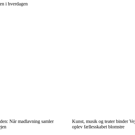
klen i hverdagen
en: Når madlavning samler
Kunst, musik og teater binder V
ejen
oplev fællesskabet blomstre