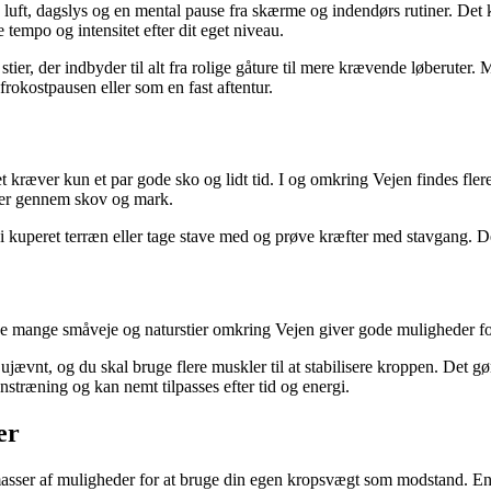
 luft, dagslys og en mental pause fra skærme og indendørs rutiner. Det 
 tempo og intensitet efter dit eget niveau.
 der indbyder til alt fra rolige gåture til mere krævende løberuter. Mange
frokostpausen eller som en fast aftentur.
et kræver kun et par gode sko og lidt tid. I og omkring Vejen findes fl
ler gennem skov og mark.
i kuperet terræn eller tage stave med og prøve kræfter med stavgang. D
De mange småveje og naturstier omkring Vejen giver gode muligheder for a
e ujævnt, og du skal bruge flere muskler til at stabilisere kroppen. Det
nstræning og kan nemt tilpasses efter tid og energi.
er
masser af muligheder for at bruge din egen kropsvægt som modstand. En