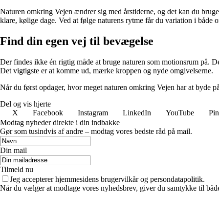
Naturen omkring Vejen ændrer sig med årstiderne, og det kan du bruge s
klare, kølige dage. Ved at følge naturens rytme får du variation i både o
Find din egen vej til bevægelse
Der findes ikke én rigtig måde at bruge naturen som motionsrum på. Det h
Det vigtigste er at komme ud, mærke kroppen og nyde omgivelserne.
Når du først opdager, hvor meget naturen omkring Vejen har at byde på, b
Del og vis hjerte
X
Facebook
Instagram
LinkedIn
YouTube
Pin
Modtag nyheder direkte i din indbakke
Gør som tusindvis af andre – modtag vores bedste råd på mail.
Din mail
Tilmeld nu
Jeg accepterer hjemmesidens brugervilkår og persondatapolitik.
Når du vælger at modtage vores nyhedsbrev, giver du samtykke til både v